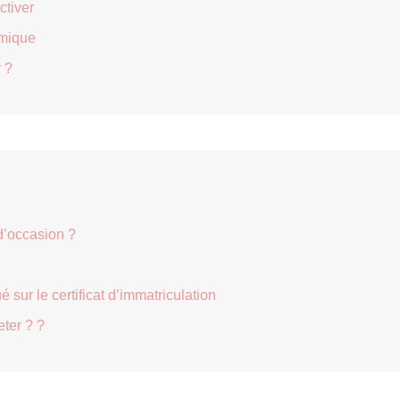
ctiver
omique
 ?
d’occasion ?
 sur le certificat d’immatriculation
eter ? ?