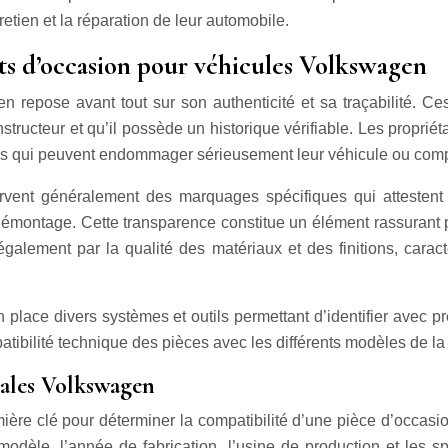
etien et la réparation de leur automobile.
nts d’occasion pour véhicules Volkswagen
n repose avant tout sur son authenticité et sa traçabilité. C
tructeur et qu’il possède un historique vérifiable. Les proprié
açons qui peuvent endommager sérieusement leur véhicule ou comp
ent généralement des marquages spécifiques qui attestent d
émontage. Cette transparence constitue un élément rassurant pour
également par la qualité des matériaux et des finitions, cara
en place divers systèmes et outils permettant d’identifier av
patibilité technique des pièces avec les différents modèles de l
nales Volkswagen
emière clé pour déterminer la compatibilité d’une pièce d’occa
 modèle, l’année de fabrication, l’usine de production et les 