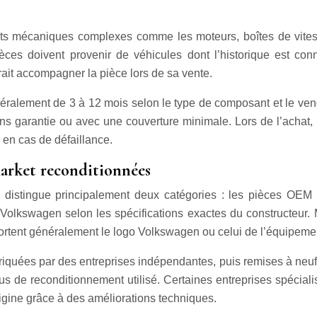
ts mécaniques complexes comme les moteurs, boîtes de vitesses
pièces doivent provenir de véhicules dont l’historique est conn
vrait accompagner la pièce lors de sa vente.
néralement de 3 à 12 mois selon le type de composant et le ven
 garantie ou avec une couverture minimale. Lors de l’achat, il 
 en cas de défaillance.
market reconditionnées
istingue principalement deux catégories : les pièces OEM (
Volkswagen selon les spécifications exactes du constructeur. M
 portent généralement le logo Volkswagen ou celui de l’équipement
briquées par des entreprises indépendantes, puis remises à neu
ssus de reconditionnement utilisé. Certaines entreprises spéci
igine grâce à des améliorations techniques.