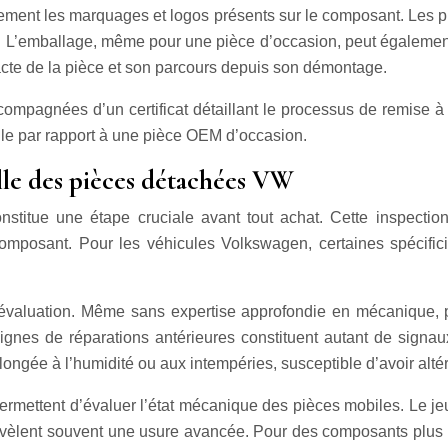
ivement les marquages et logos présents sur le composant. Le
’emballage, même pour une pièce d’occasion, peut également fo
cte de la pièce et son parcours depuis son démontage.
mpagnées d’un certificat détaillant le processus de remise à n
elle par rapport à une pièce OEM d’occasion.
lle des pièces détachées VW
nstitue une étape cruciale avant tout achat. Cette inspectio
composant. Pour les véhicules Volkswagen, certaines spécificit
 évaluation. Même sans expertise approfondie en mécanique, pl
signes de réparations antérieures constituent autant de signa
ngée à l’humidité ou aux intempéries, susceptible d’avoir altér
ermettent d’évaluer l’état mécanique des pièces mobiles. Le je
révèlent souvent une usure avancée. Pour des composants plus